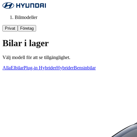
Bilmodeller
Privat
Företag
Bilar i lager
Välj modell för att se tillgänglighet.
Alla
Elbilar
Plug-in Hybrider
Hybrider
Bensinbilar