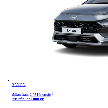
BAYON
1
Billån
från:
2 051
kr/mån
Pris från:
271 800
kr