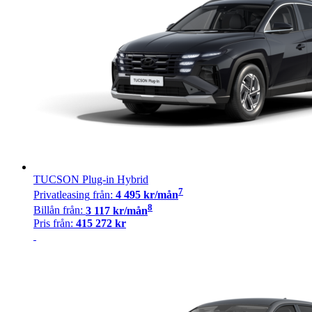
TUCSON Plug-in Hybrid
7
Privatleasing
från:
4 495
kr/mån
8
Billån
från:
3 117
kr/mån
Pris från:
415 272
kr