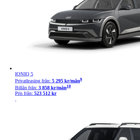
IONIQ 5
9
Privatleasing
från:
5 295
kr/mån
10
Billån
från:
3 858
kr/mån
Pris från:
523 512
kr