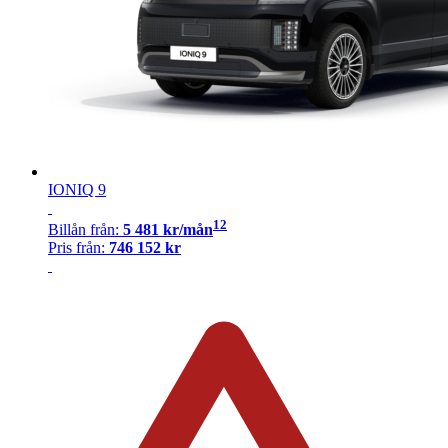
IONIQ 9
12
Billån
från:
5 481
kr/mån
Pris från:
746 152
kr