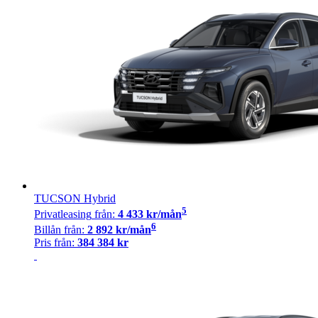
TUCSON Hybrid
5
Privatleasing
från:
4 433
kr/mån
6
Billån
från:
2 892
kr/mån
Pris från:
384 384
kr